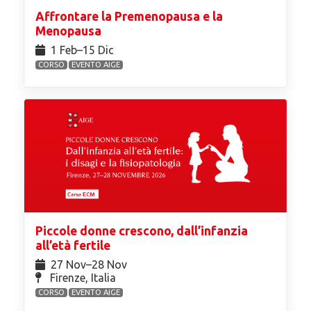
Affrontare la Premenopausa e la
Menopausa
1 Feb⁠–15 Dic
CORSO
EVENTO AIGE
Piccole donne crescono, dall’infanzia
all’età fertile
27 Nov⁠–28 Nov
Firenze, Italia
CORSO
EVENTO AIGE