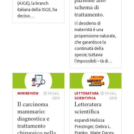
(AIGE), la branch
schema di
italiana della ISGE, ha
trattamento.
deciso…
I l desiderio di
maternità è una
propensione naturale,
che garantisce la
continuità della
specie; tuttavia
l’impossibili – tà di…
MINIREVIEW
10 Gen,
LETTERATURA
10 Gen,
2010
SCIENTIFICA
2010
Il carcinoma
Letteratura
mammario:
scientifica
diagnostica e
espandi Melissa
trattamento
Freizinger, Debra L.
chirurgico nella
Franko, Marie Dacey,