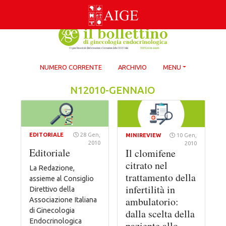
Skip
to
content
NUMERO CORRENTE
ARCHIVIO
MENU
N12010-GENNAIO
EDITORIALE
28 Gen,
MINIREVIEW
10 Gen,
2010
2010
Editoriale
Il clomifene
citrato nel
La Redazione,
trattamento della
assieme al Consiglio
infertilità in
Direttivo della
ambulatorio:
Associazione Italiana
di Ginecologia
dalla scelta della
Endocrinologica
paziente allo