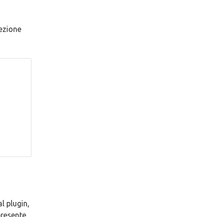
ezione
l plugin,
presente