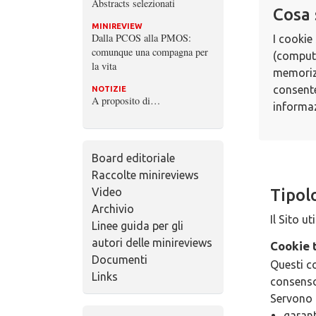
Abstracts selezionati
Cosa 
MINIREVIEW
Dalla PCOS alla PMOS:
I cookie 
comunque una compagna per
(compute
la vita
memorizz
consente
NOTIZIE
A proposito di…
informaz
Board editoriale
Raccolte minireviews
Video
Tipolo
Archivio
Il Sito u
Linee guida per gli
autori delle minireviews
Cookie t
Documenti
Questi co
Links
consenso
Servono 
garant