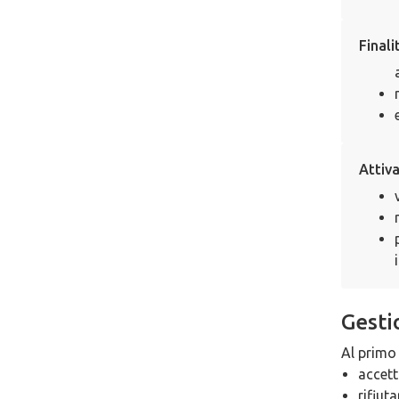
Finali
Attiv
Gesti
Al primo
accett
rifiuta