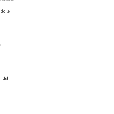
ndo le
)
i del