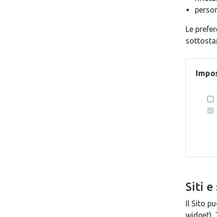
person
Le prefe
sottosta
Impos
Siti e
Il Sito p
widget). 