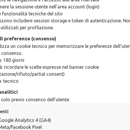
ere la sessione utente nell’area account (login)
e funzionalità tecniche del sito
ssono includere session storage e token di autenticazione. No
tilizzati per profilazione.
di preferenza (consenso)
tilizza un cookie tecnico per memorizzare le preferenze dell’uten
l consenso.
: 180 giorni
tà: ricordare le scelte espresse nel banner cookie
tazione/rifiuto/partial consent)
: tecnico
nalitici
i solo previo consenso dell’utente.
enti
Google Analytics 4 (GA4)
Meta/Facebook Pixel