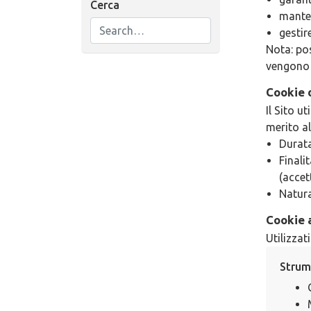
Cerca
manten
gestir
Nota: po
vengono u
Cookie 
Il Sito u
merito a
Durata
Finali
(accet
Natura
Cookie a
Utilizzat
Strum