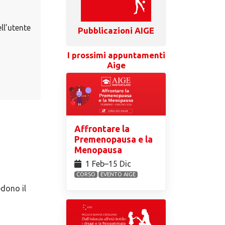
ll’utente
Pubblicazioni AIGE
I prossimi appuntamenti
Aige
Affrontare la
Premenopausa e la
Menopausa
1 Feb⁠–15 Dic
CORSO
EVENTO AIGE
edono il